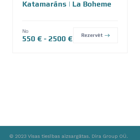
Katamarāns | La Boheme
No
Rezervēt
550
€
-
2500
€
© 2023 Visas tiesības aizsargātas. Dira Group OÜ.