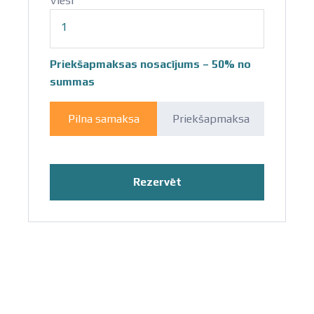
Viesi
1
Priekšapmaksas nosacījums –
50%
no
summas
Pilna samaksa
Priekšapmaksa
Rezervēt