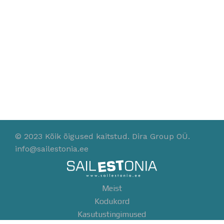
© 2023 Kõik õigused kaitstud. Dira Group OÜ.
info@sailestonia.ee
Meist
Kodukord
Kasutustingimused