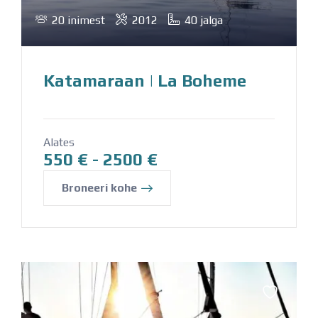
20 inimest
2012
40 jalga
Katamaraan | La Boheme
Alates
550
€
-
2500
€
Broneeri kohe