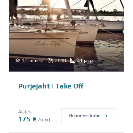
12 inimest
2008
41 jalga
Purjejaht | Take Off
Alates
Broneeri kohe
175
€
/tund